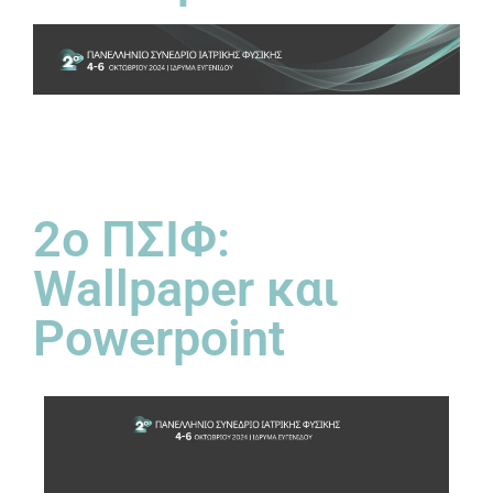
2ο ΠΣΙΦ:
Wallpaper και
Powerpoint